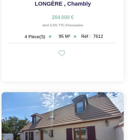
LONGÈRE
,
Chambly
264 000 €
dont 5,6% TTC d'honoraires
95
M²
Réf :
7612
4
Pièce(s)