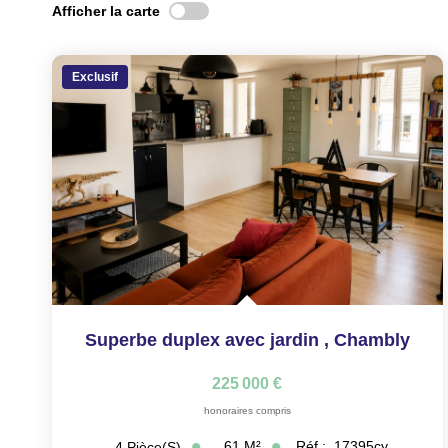
Afficher la carte
Exclusif
Superbe duplex avec jardin
,
Chambly
225 000 €
honoraires compris
61
M²
Réf :
17395cy
4
Pièce(s)