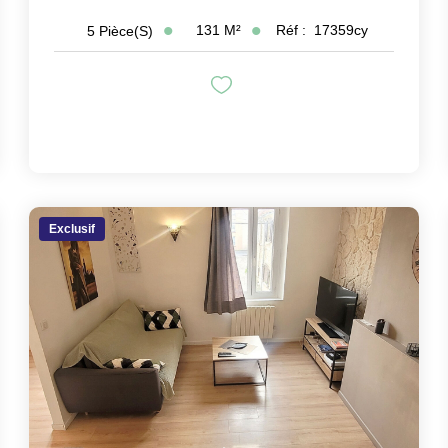
131
M²
Réf :
17359cy
5
Pièce(s)
Exclusif