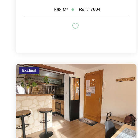
Réf :
7604
598
M²
Exclusif