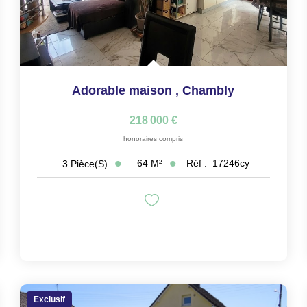
Adorable maison
,
Chambly
218 000 €
honoraires compris
64
M²
Réf :
17246cy
3
Pièce(s)
Exclusif