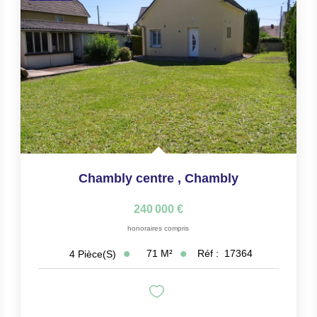
Chambly centre
,
Chambly
240 000 €
honoraires compris
71
M²
Réf :
17364
4
Pièce(s)