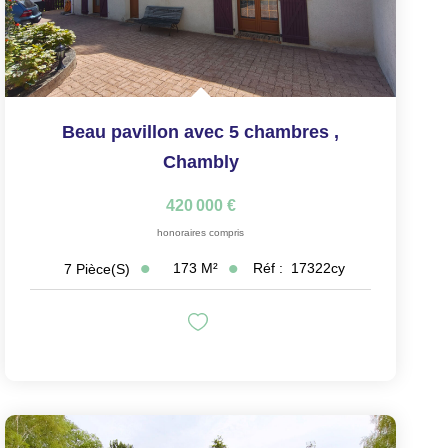
Beau pavillon avec 5 chambres
,
Chambly
420 000 €
honoraires compris
173
M²
Réf :
17322cy
7
Pièce(s)