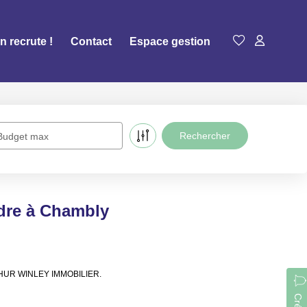
n recrute !
Contact
Espace gestion
Budget max
ndre à Chambly
 ARTHUR WINLEY IMMOBILIER.