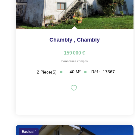
Chambly
,
Chambly
159 000 €
honoraires compris
40
M²
Réf :
17367
2
Pièce(s)
Exclusif