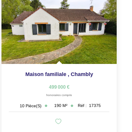
Maison familiale
,
Chambly
499 000 €
honoraires compris
190
M²
Réf :
17375
10
Pièce(s)