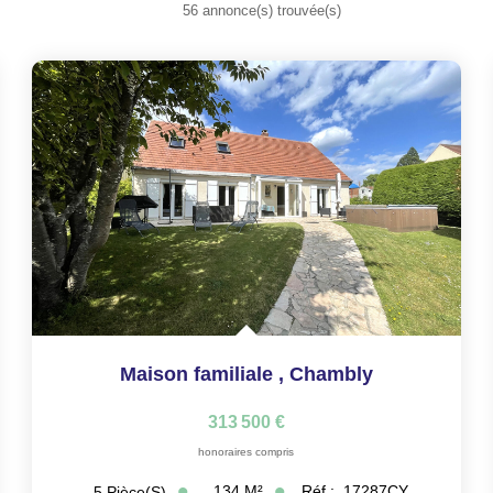
56 annonce(s) trouvée(s)
Maison familiale
,
Chambly
313 500 €
honoraires compris
134
M²
Réf :
17287CY
5
Pièce(s)