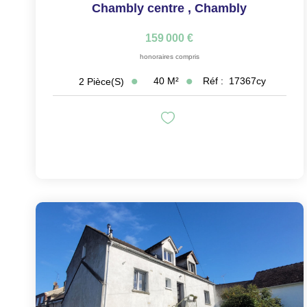
Chambly centre
,
Chambly
159 000 €
honoraires compris
40
M²
Réf :
17367cy
2
Pièce(s)