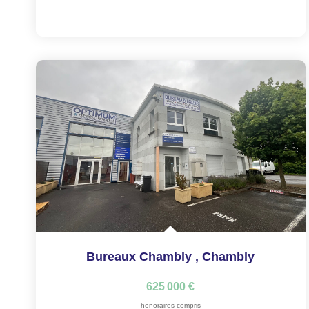
Bureaux Chambly
,
Chambly
625 000 €
honoraires compris