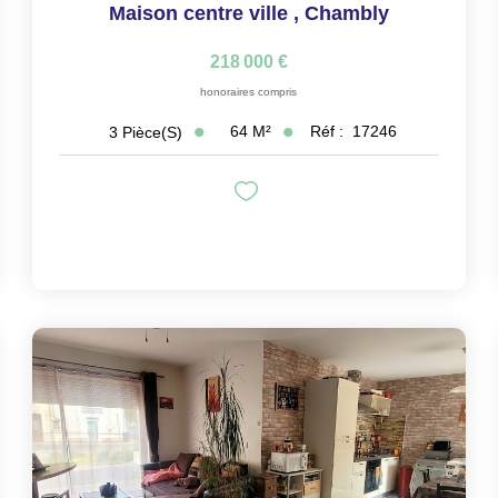
Maison centre ville
,
Chambly
218 000 €
honoraires compris
64
M²
Réf :
17246
3
Pièce(s)