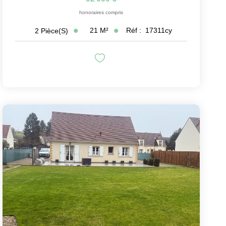
honoraires compris
21
M²
Réf :
17311cy
2
Pièce(s)