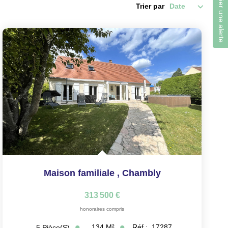
Créer une alerte
Trier par
Maison familiale
,
Chambly
313 500 €
honoraires compris
134
M²
Réf :
17287
5
Pièce(s)