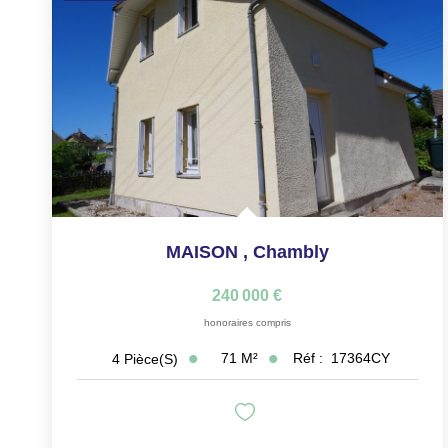
MAISON
,
Chambly
240 000 €
honoraires compris
71
M²
Réf :
17364CY
4
Pièce(s)