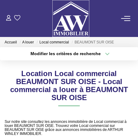
ACHETER
Accueil
A louer
Local commercial
BEAUMONT SUR OISE
LOUER
Modifier les critères de recherche
Type de transaction
Localisation
Acheter
Localisation
ESTIMER
Location Local commercial
Type de bien
Sélectionnez...
Surface min
BEAUMONT SUR OISE - Local
GESTION LOCATIVE
commercial a louer à BEAUMONT
Plus de critères
Budget max
SUR OISE
NOS AGENCES
Créer une alerte
Sur notre site consultez les annonces immobilière de Local commercial à
ON RECRUTE !
louer BEAUMONT SUR OISE. Trouvez votre Local commercial sur
BEAUMONT SUR OISE grâce aux annonces immobilières de ARTHUR
WINLEY IMMOBILIER.