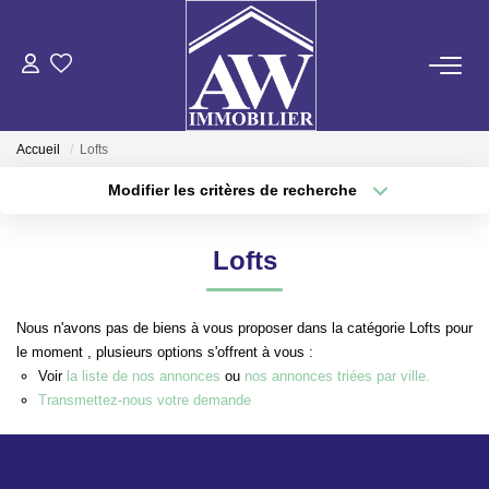
ACHETER
Accueil
Lofts
LOUER
Modifier les critères de recherche
Type de transaction
Localisation
Acheter
Localisation
ESTIMER
Lofts
Type de bien
Sélectionnez...
Surface min
GESTION LOCATIVE
Nous n'avons pas de biens à vous proposer dans la catégorie Lofts pour
Plus de critères
Budget max
le moment , plusieurs options s'offrent à vous :
NOS AGENCES
Voir
la liste de nos annonces
ou
nos annonces triées par ville.
Créer une alerte
Transmettez-nous votre demande
ON RECRUTE !