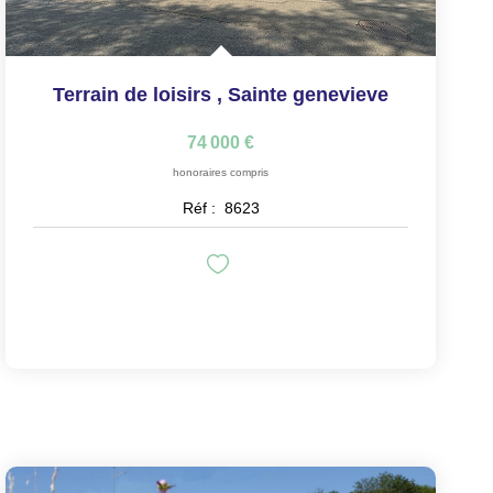
Terrain de loisirs
,
Sainte genevieve
74 000 €
honoraires compris
Réf :
8623