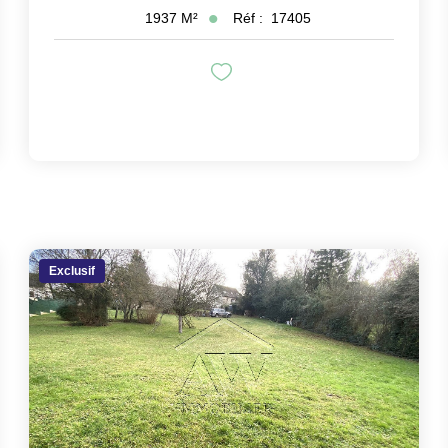
Réf :
17405
1937
M²
Exclusif