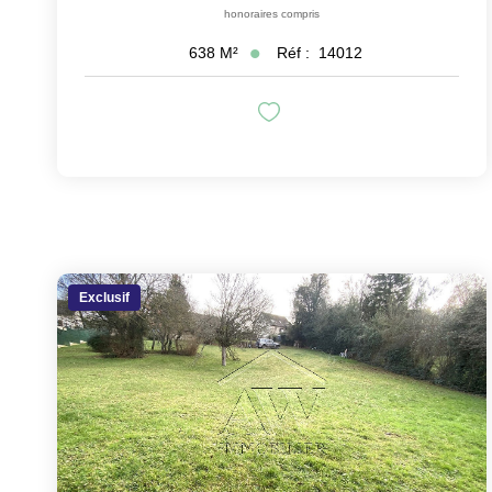
honoraires compris
Réf :
14012
638
M²
Exclusif