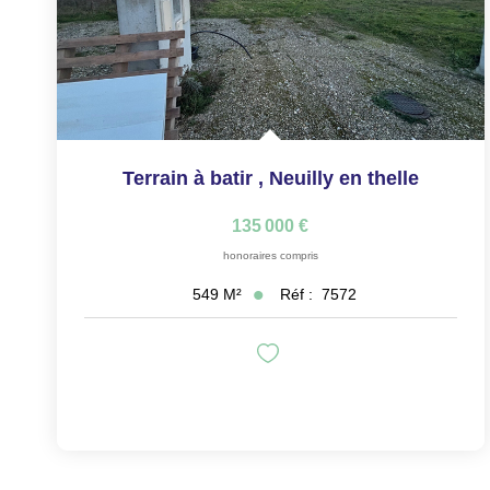
Terrain à batir
,
Neuilly en thelle
135 000 €
honoraires compris
Réf :
7572
549
M²