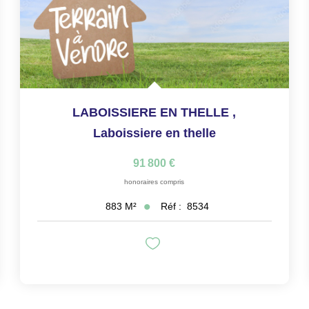
LABOISSIERE EN THELLE
,
Laboissiere en thelle
91 800 €
honoraires compris
Réf :
8534
883
M²