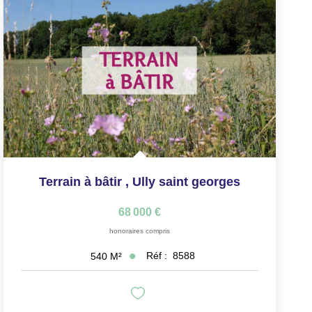
Terrain à bâtir
,
Ully saint georges
68 000 €
honoraires compris
Réf :
8588
540
M²