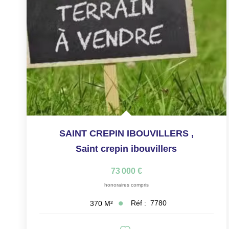
SAINT CREPIN IBOUVILLERS
,
Saint crepin ibouvillers
73 000 €
honoraires compris
Réf :
7780
370
M²