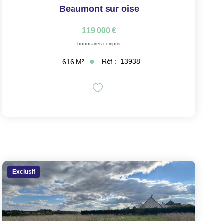
Beaumont sur oise
119 000 €
honoraires compris
Réf :
13938
616
M²
Exclusif