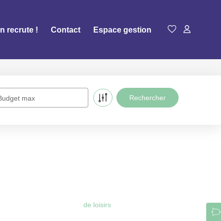
n recrute !
Contact
Espace gestion
Budget max
de loisirs