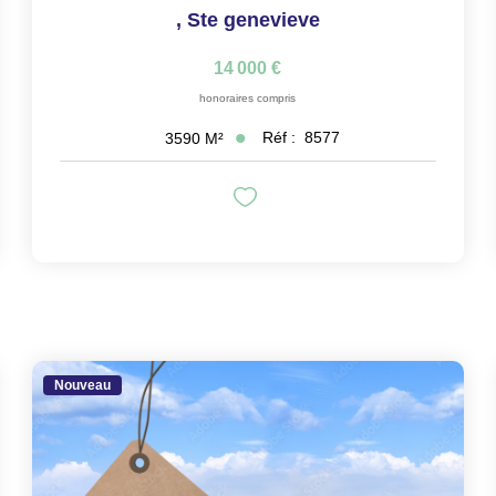
,
Ste genevieve
14 000 €
honoraires compris
Réf :
8577
3590
M²
Nouveau