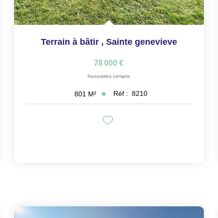
Terrain à bâtir
,
Sainte genevieve
78 000 €
honoraires compris
Réf :
8210
801
M²