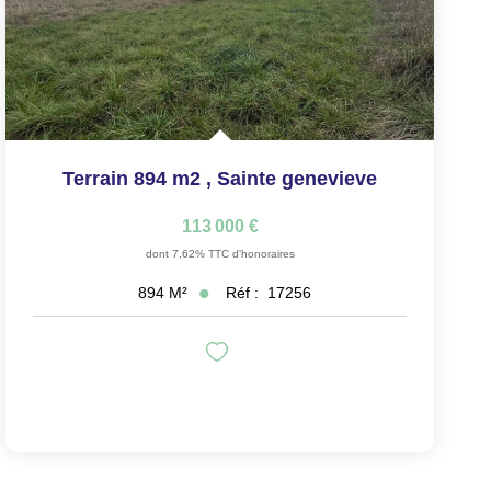
Terrain 894 m2
,
Sainte genevieve
113 000 €
dont 7,62% TTC d'honoraires
Réf :
17256
894
M²