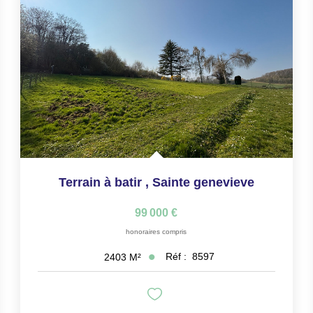
Terrain à batir
,
Sainte genevieve
99 000 €
honoraires compris
Réf :
8597
2403
M²