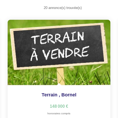
20 annonce(s) trouvée(s)
Terrain
,
Bornel
148 000 €
honoraires compris