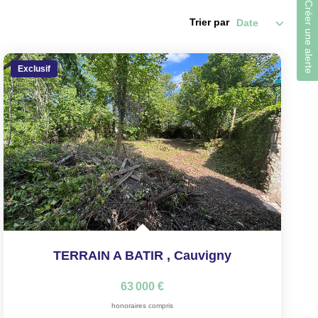
Créer une alerte
Trier par
Exclusif
TERRAIN A BATIR
,
Cauvigny
63 000 €
honoraires compris