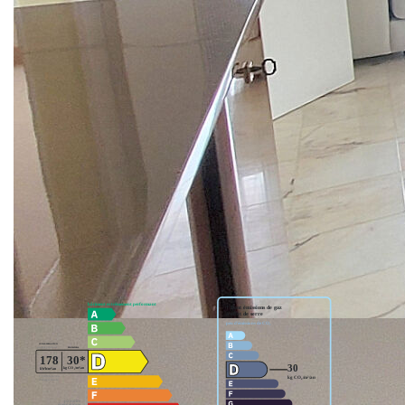
wc, à l'étage : pièce palière, petite chambre et une belle
chambre avec salle d'eau wc attenante. Sous sol total et
garage indépendant. Jardin bien clos de 630 m².
Ses atouts : quartier résidentiel, vivable de plain pied, beaux
volumes
** €499 000
honoraires inclus
|
|
€479 000
hors honoraires
Honoraires : 4.18%
TTC à la charge de l'acquéreur
Nos honoraires
Nous contacter
Diagnostics énergétiques