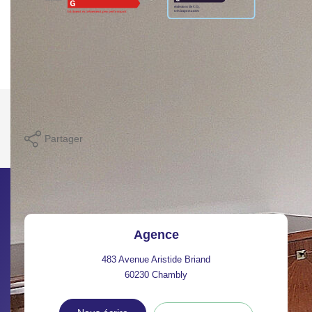
Montant estimé des dépenses annuelles d'énergie pour un
usage standard entre 2060€ et 2850€. indexées aux années
2021,2022 et 2023 (abonnement compris).
Imprimer
Partager
Calculer mon budget
Agence
483 Avenue Aristide Briand
60230
Chambly