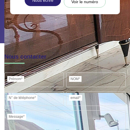
Nous écrire
Voir le numéro
Nous contacter
Prénom*
NOM*
N° de téléphone*
email*
Message*