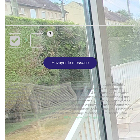
Envoyer le message
« Les informations recueillies sur ce formulaire sont enregistrées dans un fichier
informatisé par ARTHUR WINLEY IMMOBILIER pour gérer votre demande de
contact. Elles sont conservées pour la durée nécessaire à la gestion de la relation
client dans le respect des prescriptions légales applicables et sont destinées à nos
conseillers Conformément à la loi « informatique et libertés », vous pouvez exercer
votre droit d'accès aux données vous concernant et les faire rectifier en contactant
ARTHUR WINLEY IMMOBILIER beaumont@arthurwinley.com. Nous vous informons
de l'existence de la liste d'opposition au démarchage téléphonique « Bloctel », sur
laquelle vous pouvez vous inscrire ici :
https://www.bloctel.gouv.fr/
»