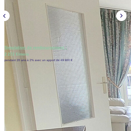
CONTACT
ESPACE GESTION
Simulation de remboursement :
2 272 €/mois
pendant 20 ans à 2% avec un apport de 49 900 €
Description
Réf : 17404cy
Chambly, quartier pavillonnaire très recherché, construction
de qualité pour cette vaste maison comprenant : hall
d'entrée, séjour double et grande véranda avec cheminée
insert, cuisine, dégagement, 3 chambres, salle de bains,