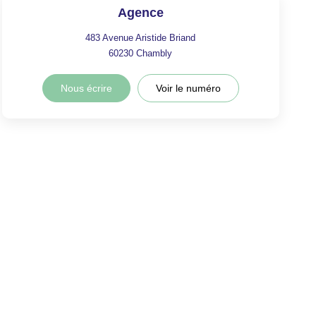
Agence
483 Avenue Aristide Briand
60230
Chambly
Nous écrire
Voir le numéro