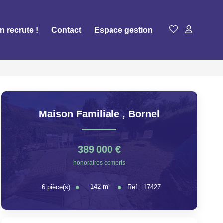
n recrute !
Contact
Espace gestion
Maison Familiale
,
Bornel
389 000 €
honoraires compris
142
m²
6
pièce(s)
Réf :
17427