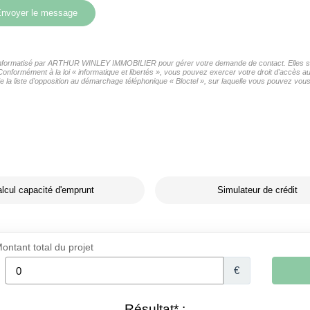
nvoyer le message
er informatisé par ARTHUR WINLEY IMMOBILIER pour gérer votre demande de contact. Elles sont
s Conformément à la loi « informatique et libertés », vous pouvez exercer votre droit d'accè
liste d'opposition au démarchage téléphonique « Bloctel », sur laquelle vous pouvez vous i
lcul capacité d'emprunt
Simulateur de crédit