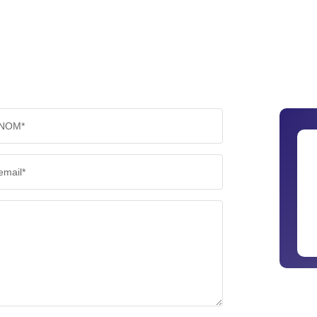
NOM*
email*