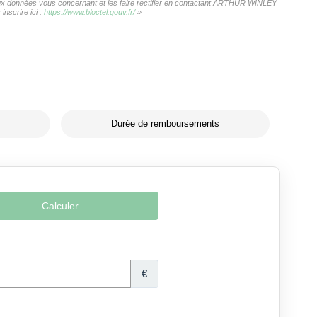
s aux données vous concernant et les faire rectifier en contactant ARTHUR WINLEY
nscrire ici :
https://www.bloctel.gouv.fr/
»
Durée de remboursements