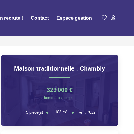
n recrute !
Contact
Espace gestion
Maison traditionnelle
,
Chambly
329 000 €
honoraires compris
103
m²
5
pièce(s)
Réf :
7622