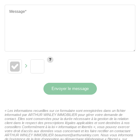
Message*
Envoyer le message
« Les informations recueillies sur ce formulaire sont enregistrées dans un fichier
informatisé par ARTHUR WINLEY IMMOBILIER pour gérer votre demande de
contact. Elles sont conservées pour la durée nécessaire à la gestion de la relation
client dans le respect des prescriptions légales applicables et sont destinées à nos
conseillers Conformément à la loi « informatique et libertés », vous pouvez exercer
votre droit d'accès aux données vous concernant et les faire rectifier en contactant
ARTHUR WINLEY IMMOBILIER beaumont@arthurwinley.com. Nous vous informons
de l'existence de la liste d'opposition au démarchage téléphonique « Bloctel », sur