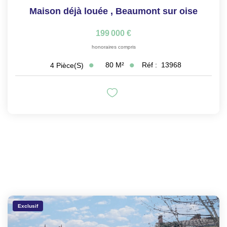
Maison déjà louée
,
Beaumont sur oise
199 000 €
honoraires compris
80
M²
Réf :
13968
4
Pièce(s)
Exclusif