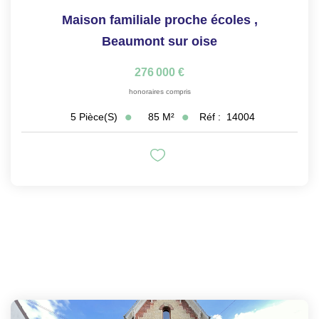
Maison familiale proche écoles
,
Beaumont sur oise
276 000 €
honoraires compris
85
M²
Réf :
14004
5
Pièce(s)