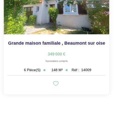
Grande maison familiale
,
Beaumont sur oise
349 000 €
honoraires compris
148
M²
Réf :
14009
6
Pièce(s)