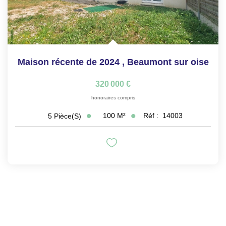
Maison récente de 2024
,
Beaumont sur oise
320 000 €
honoraires compris
100
M²
Réf :
14003
5
Pièce(s)