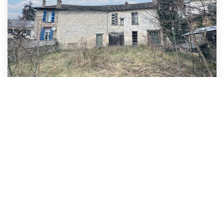
Ensemble immobilier à rénover
,
Beaumont sur oise
199 000 €
honoraires compris
59
M²
Réf :
13936
4
Pièce(s)