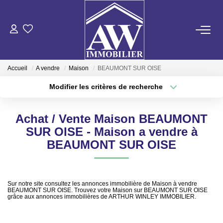
ACHETER
Accueil
A vendre
Maison
BEAUMONT SUR OISE
LOUER
Modifier les critères de recherche
Type de transaction
Localisation
Acheter
Localisation
ESTIMER
Achat / Vente Maison BEAUMONT
Type de bien
Sélectionnez...
Surface min
SUR OISE - Maison a vendre à
GESTION LOCATIVE
BEAUMONT SUR OISE
Plus de critères
Budget max
NOS AGENCES
Créer une alerte
Sur notre site consultez les annonces immobilière de Maison à vendre
BEAUMONT SUR OISE. Trouvez votre Maison sur BEAUMONT SUR OISE
grâce aux annonces immobilières de ARTHUR WINLEY IMMOBILIER.
ON RECRUTE !