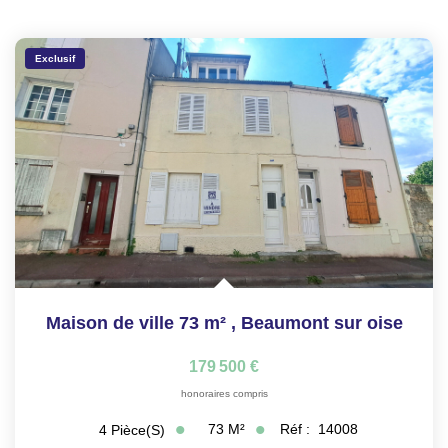
Exclusif
Maison de ville 73 m²
,
Beaumont sur oise
179 500 €
honoraires compris
73
M²
Réf :
14008
4
Pièce(s)