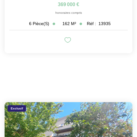
369 000 €
honoraires compris
162
M²
Réf :
13935
6
Pièce(s)
Exclusif