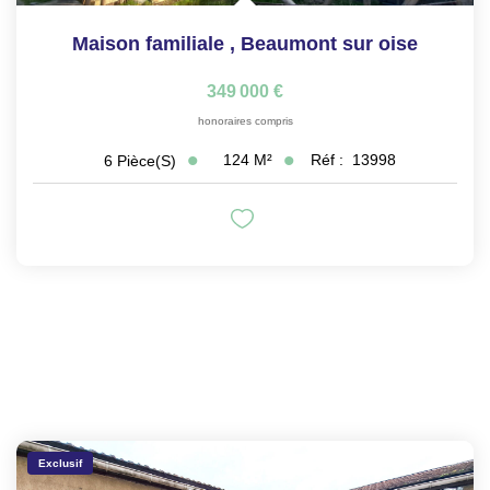
Maison familiale
,
Beaumont sur oise
349 000 €
honoraires compris
124
M²
Réf :
13998
6
Pièce(s)
Exclusif