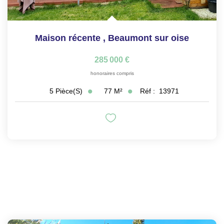
Maison récente
,
Beaumont sur oise
285 000 €
honoraires compris
77
M²
Réf :
13971
5
Pièce(s)