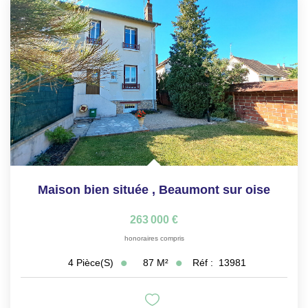
Maison bien située
,
Beaumont sur oise
263 000 €
honoraires compris
87
M²
Réf :
13981
4
Pièce(s)