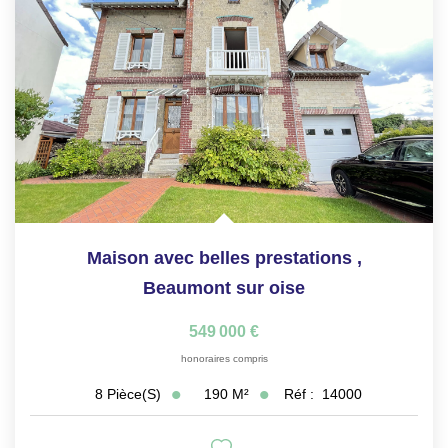
Maison avec belles prestations
,
Beaumont sur oise
549 000 €
honoraires compris
190
M²
Réf :
14000
8
Pièce(s)