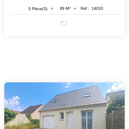
89
M²
Réf :
14010
5
Pièce(s)