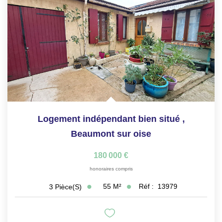
Logement indépendant bien situé
,
Beaumont sur oise
180 000 €
honoraires compris
55
M²
Réf :
13979
3
Pièce(s)