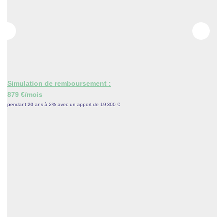
CONTACT
ESPACE GESTION
Simulation de remboursement :
879 €/mois
pendant 20 ans à 2% avec un apport de 19 300 €
Description
Réf : 1645
TTES RESSOURCES PROCHES. CHARMANTE
MAISON ANCIENNE: SALON, SALLE A MANGER +
CHEM., CUISINE, S.D.B, POSS. 2 CH,