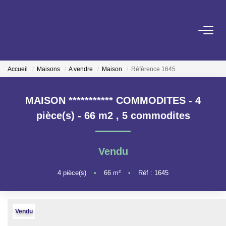
ACHETER
Accueil
Maisons
A vendre
Maison
Référence 1645
LOUER
MAISON *********** COMMODITES - 4
ESTIMER
pièce(s) - 66 m2
,
5 commodites
GESTION LOCATIVE
Vendu
NOS AGENCES
4
pièce(s)
•
66
m²
•
Réf : 1645
ON RECRUTE !
Vendu