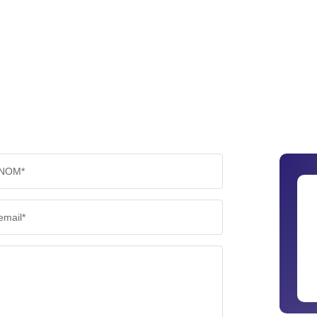
NOM*
email*