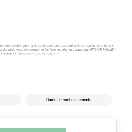
 conservées pour la durée nécessaire à la gestion de la relation client dans le
s aux données vous concernant et les faire rectifier en contactant ARTHUR WINLEY
nscrire ici :
https://www.bloctel.gouv.fr/
»
Durée de remboursements