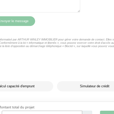
nvoyer le message
er informatisé par ARTHUR WINLEY IMMOBILIER pour gérer votre demande de contact. Elles sont
s Conformément à la loi « informatique et libertés », vous pouvez exercer votre droit d'accè
liste d'opposition au démarchage téléphonique « Bloctel », sur laquelle vous pouvez vous i
lcul capacité d'emprunt
Simulateur de crédit