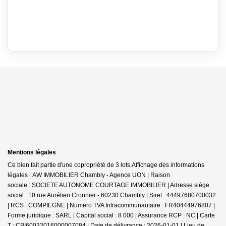
Mentions légales
Ce bien fait partie d'une copropriété de 3 lots.Affichage des informations
légales : AW IMMOBILIER Chambly - Agence UON | Raison
sociale : SOCIETE AUTONOME COURTAGE IMMOBILIER | Adresse siège
social : 10 rue Aurélien Cronnier - 60230 Chambly | Siret : 44497680700032
| RCS : COMPIEGNE | Numero TVA Intracommunautaire : FR40444976807 |
Forme juridique : SARL | Capital social : 8 000 | Assurance RCP : NC |
Carte
T : CPI60032016000007084 | Date de délivrance : 2026-01-01 | Lieu de