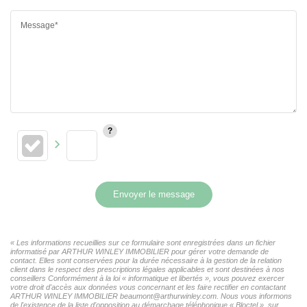
Message*
Envoyer le message
« Les informations recueillies sur ce formulaire sont enregistrées dans un fichier
informatisé par ARTHUR WINLEY IMMOBILIER pour gérer votre demande de
contact. Elles sont conservées pour la durée nécessaire à la gestion de la relation
client dans le respect des prescriptions légales applicables et sont destinées à nos
conseillers Conformément à la loi « informatique et libertés », vous pouvez exercer
votre droit d'accès aux données vous concernant et les faire rectifier en contactant
ARTHUR WINLEY IMMOBILIER beaumont@arthurwinley.com. Nous vous informons
de l'existence de la liste d'opposition au démarchage téléphonique « Bloctel », sur