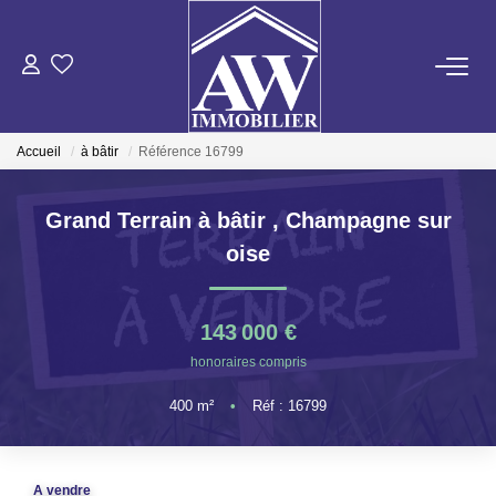
ACHETER
Accueil
à bâtir
Référence 16799
LOUER
Grand Terrain à bâtir
,
Champagne sur
ESTIMER
oise
GESTION LOCATIVE
143 000 €
honoraires compris
NOS AGENCES
400
m²
•
Réf : 16799
ON RECRUTE !
A vendre