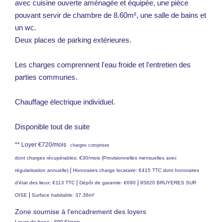
avec cuisine ouverte aménagée et équipée, une pièce
pouvant servir de chambre de 8.60m², une salle de bains et
un wc.
Deux places de parking extérieures.
Les charges comprennent l'eau froide et l'entretien des
parties communes.
Chauffage électrique individuel.
Disponible tout de suite
**
Loyer €720/mois
charges comprises
dont charges récupérables: €30/mois (Provisionnelles mensuelles avec
|
régularisation annuelle)
Honoraires charge locataire: €415 TTC
dont honoraires
|
|
d'état des lieux: €113 TTC
Dépôt de garantie: €690
95820 BRUYERES SUR
|
OISE
Surface habitable: 37.36m²
Zone soumise à l'encadrement des loyers
Loyer de base :
690
€/mois