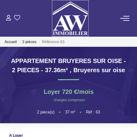
ACHETER
Accueil
2 pièces
Référence 63
LOUER
APPARTEMENT BRUYERES SUR OISE -
ESTIMER
2 PIECES - 37.36m²
,
Bruyeres sur oise
GESTION LOCATIVE
Loyer 720 €/mois
charges comprises
NOS AGENCES
2
pièce(s)
•
37
m²
•
Réf : 63
ON RECRUTE !
A Louer