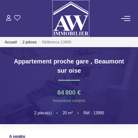
ACHETER
Accueil
2 pièces
Référence 13995
LOUER
Appartement proche gare
,
Beaumont
ESTIMER
sur oise
GESTION LOCATIVE
84 800 €
honoraires compris
NOS AGENCES
2
pièce(s)
•
20
m²
•
Réf : 13995
ON RECRUTE !
A vendre