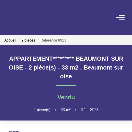
ACHETER
Accueil
2 pièces
Référence 8923
LOUER
APPARTEMENT********* BEAUMONT SUR
ESTIMER
OISE - 2 pièce(s) - 33 m2
,
Beaumont sur
oise
GESTION LOCATIVE
Vendu
NOS AGENCES
2
pièce(s)
•
33
m²
•
Réf : 8923
ON RECRUTE !