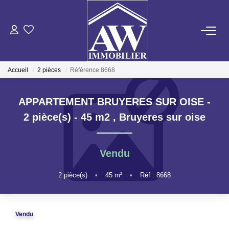
ACHETER
Accueil
2 pièces
Référence 8668
LOUER
APPARTEMENT BRUYERES SUR OISE -
ESTIMER
2 pièce(s) - 45 m2
,
Bruyeres sur oise
GESTION LOCATIVE
Vendu
NOS AGENCES
2
pièce(s)
•
45
m²
•
Réf : 8668
ON RECRUTE !
Vendu