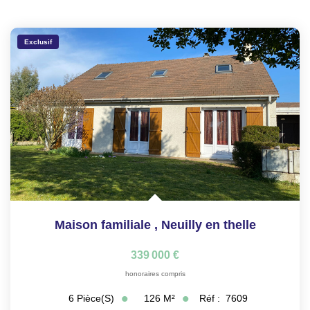
Exclusif
Maison familiale
,
Neuilly en thelle
339 000 €
honoraires compris
126
M²
Réf :
7609
6
Pièce(s)