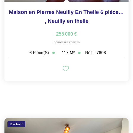
Maison en Pierres Neuilly En Thelle 6 pièce(s)
,
Neuilly en thelle
255 000 €
honoraires compris
117
M²
Réf :
7608
6
Pièce(s)
Exclusif