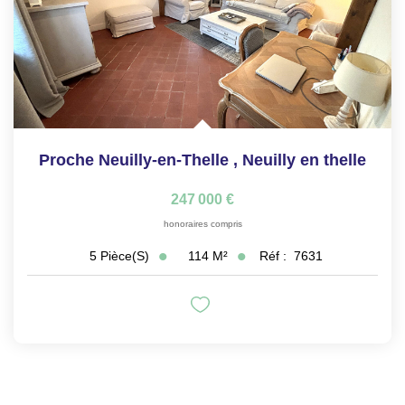
Proche Neuilly-en-Thelle
,
Neuilly en thelle
247 000 €
honoraires compris
114
M²
Réf :
7631
5
Pièce(s)