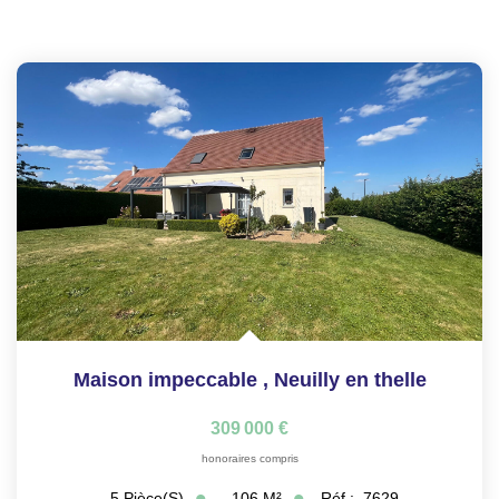
Maison impeccable
,
Neuilly en thelle
309 000 €
honoraires compris
106
M²
Réf :
7629
5
Pièce(s)