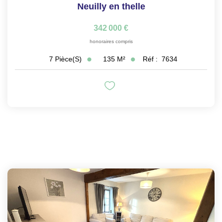
Neuilly en thelle
342 000 €
honoraires compris
135
M²
Réf :
7634
7
Pièce(s)