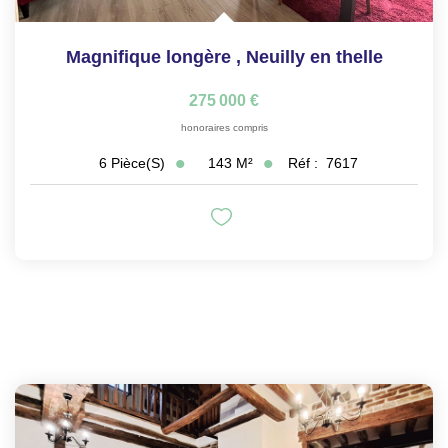
Magnifique longère
,
Neuilly en thelle
275 000 €
honoraires compris
143
M²
Réf :
7617
6
Pièce(s)