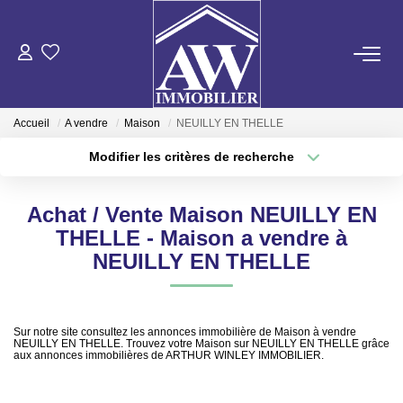
ACHETER
Accueil
A vendre
Maison
NEUILLY EN THELLE
LOUER
Modifier les critères de recherche
Type de transaction
Localisation
Acheter
Localisation
ESTIMER
Achat / Vente Maison NEUILLY EN
Type de bien
Sélectionnez...
Surface min
THELLE - Maison a vendre à
GESTION LOCATIVE
NEUILLY EN THELLE
Plus de critères
Budget max
NOS AGENCES
Créer une alerte
Sur notre site consultez les annonces immobilière de Maison à vendre
NEUILLY EN THELLE. Trouvez votre Maison sur NEUILLY EN THELLE grâce
aux annonces immobilières de ARTHUR WINLEY IMMOBILIER.
ON RECRUTE !