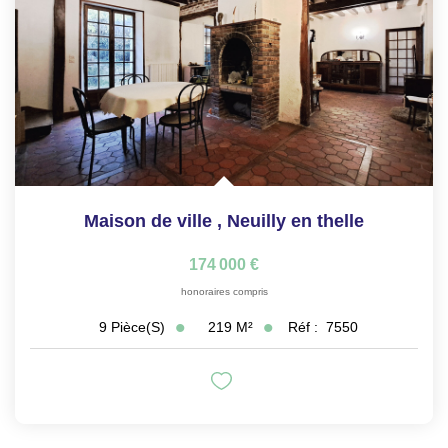
Maison de ville
,
Neuilly en thelle
174 000 €
honoraires compris
219
M²
Réf :
7550
9
Pièce(s)