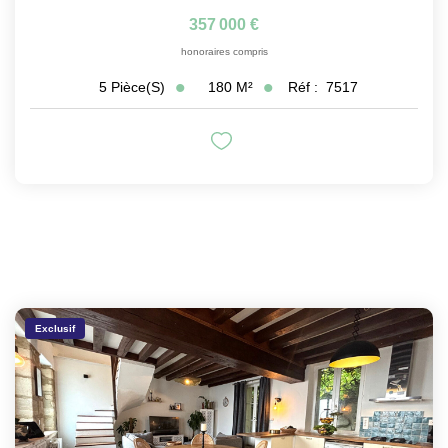
357 000 €
honoraires compris
180
M²
Réf :
7517
5
Pièce(s)
Exclusif