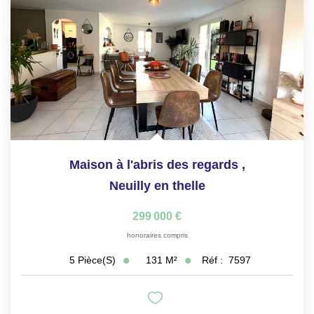
Maison à l'abris des regards
,
Neuilly en thelle
299 000 €
honoraires compris
131
M²
Réf :
7597
5
Pièce(s)