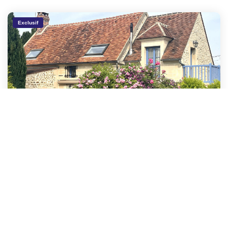
Exclusif
Maison coup de coeur
,
Neuilly en thelle
397 000 €
honoraires compris
124
M²
Réf :
7443
6
Pièce(s)