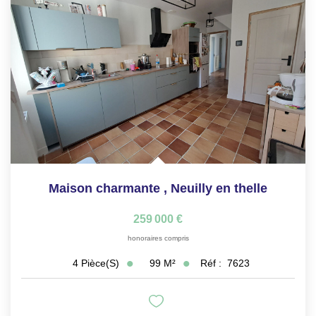
Maison charmante
,
Neuilly en thelle
259 000 €
honoraires compris
99
M²
Réf :
7623
4
Pièce(s)