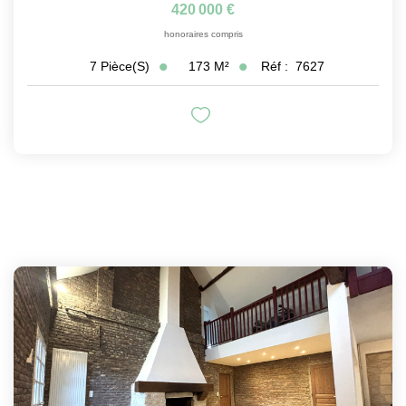
420 000 €
honoraires compris
173
M²
Réf :
7627
7
Pièce(s)