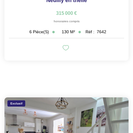
Neuilly en thelle
315 000 €
honoraires compris
130
M²
Réf :
7642
6
Pièce(s)
Exclusif