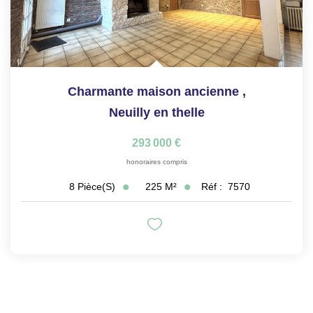
Charmante maison ancienne
,
Neuilly en thelle
293 000 €
honoraires compris
225
M²
Réf :
7570
8
Pièce(s)