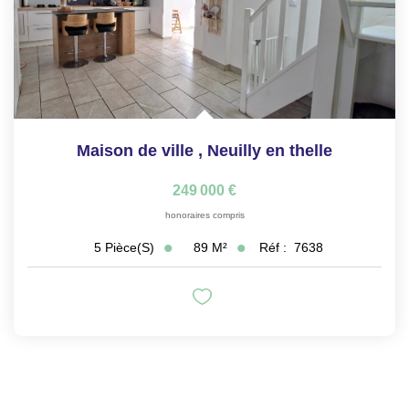
Maison de ville
,
Neuilly en thelle
249 000 €
honoraires compris
89
M²
Réf :
7638
5
Pièce(s)