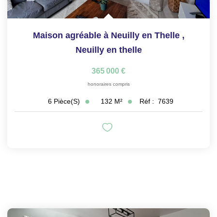
Maison agréable à Neuilly en Thelle
,
Neuilly en thelle
365 000 €
honoraires compris
132
M²
Réf :
7639
6
Pièce(s)