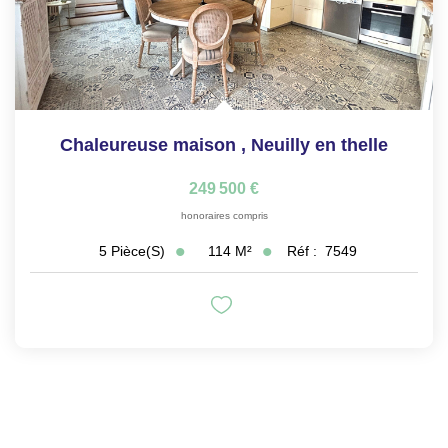
Chaleureuse maison
,
Neuilly en thelle
249 500 €
honoraires compris
114
M²
Réf :
7549
5
Pièce(s)