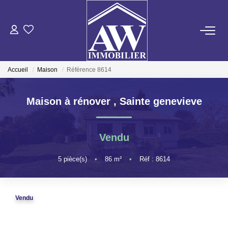
ACHETER
Accueil
Maison
Référence 8614
LOUER
Maison à rénover
,
Sainte genevieve
ESTIMER
Vendu
GESTION LOCATIVE
5
pièce(s)
•
86
m²
•
Réf : 8614
NOS AGENCES
Vendu
ON RECRUTE !