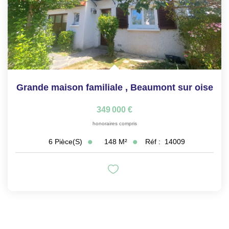
Grande maison familiale
,
Beaumont sur oise
349 000 €
honoraires compris
148
M²
Réf :
14009
6
Pièce(s)