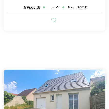
89
M²
Réf :
14010
5
Pièce(s)