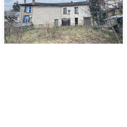
Ensemble immobilier à rénover
,
Beaumont sur oise
199 000 €
honoraires compris
59
M²
Réf :
13936
4
Pièce(s)