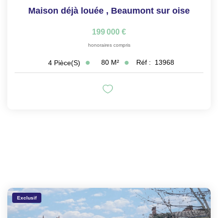
Maison déjà louée
,
Beaumont sur oise
199 000 €
honoraires compris
80
M²
Réf :
13968
4
Pièce(s)
Exclusif