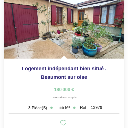
Logement indépendant bien situé
,
Beaumont sur oise
180 000 €
honoraires compris
55
M²
Réf :
13979
3
Pièce(s)