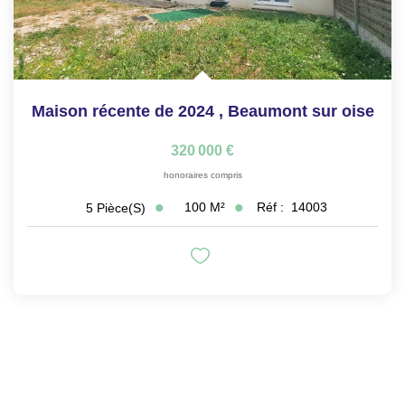
Maison récente de 2024
,
Beaumont sur oise
320 000 €
honoraires compris
100
M²
Réf :
14003
5
Pièce(s)