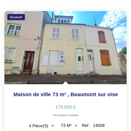
Exclusif
Maison de ville 73 m²
,
Beaumont sur oise
179 500 €
honoraires compris
73
M²
Réf :
14008
4
Pièce(s)