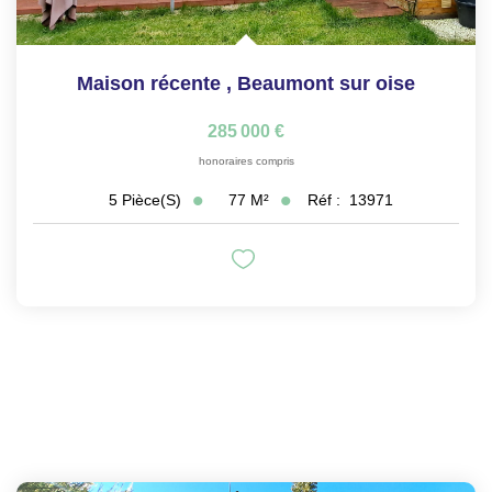
Maison récente
,
Beaumont sur oise
285 000 €
honoraires compris
77
M²
Réf :
13971
5
Pièce(s)