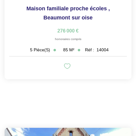
Maison familiale proche écoles
,
Beaumont sur oise
276 000 €
honoraires compris
85
M²
Réf :
14004
5
Pièce(s)