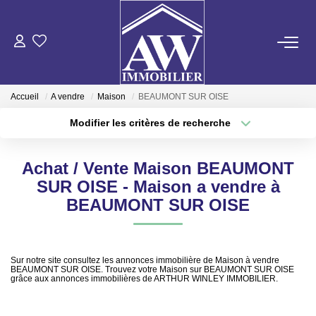
ACHETER
Accueil
A vendre
Maison
BEAUMONT SUR OISE
LOUER
Modifier les critères de recherche
Type de transaction
Localisation
Acheter
Localisation
ESTIMER
Achat / Vente Maison BEAUMONT
Type de bien
Sélectionnez...
Surface min
SUR OISE - Maison a vendre à
GESTION LOCATIVE
BEAUMONT SUR OISE
Plus de critères
Budget max
NOS AGENCES
Créer une alerte
Sur notre site consultez les annonces immobilière de Maison à vendre
BEAUMONT SUR OISE. Trouvez votre Maison sur BEAUMONT SUR OISE
grâce aux annonces immobilières de ARTHUR WINLEY IMMOBILIER.
ON RECRUTE !