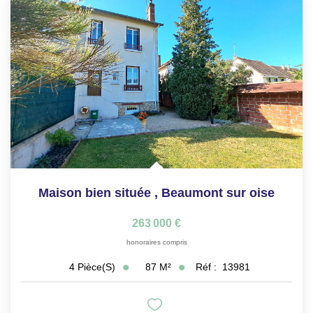
Maison bien située
,
Beaumont sur oise
263 000 €
honoraires compris
87
M²
Réf :
13981
4
Pièce(s)