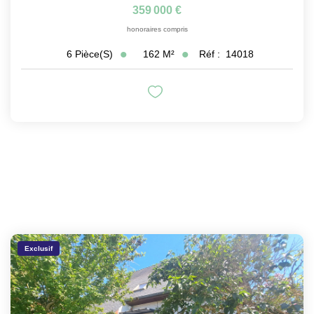
359 000 €
honoraires compris
162
M²
Réf :
14018
6
Pièce(s)
Exclusif