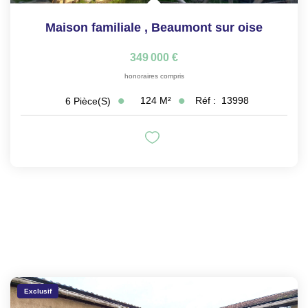
Maison familiale
,
Beaumont sur oise
349 000 €
honoraires compris
124
M²
Réf :
13998
6
Pièce(s)
Exclusif