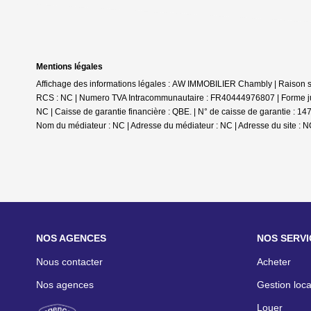
Mentions légales
Affichage des informations légales : AW IMMOBILIER Chambly | Raison
RCS : NC | Numero TVA Intracommunautaire : FR40444976807 | Forme juri
NC | Caisse de garantie financière : QBE. | N° de caisse de garantie
Nom du médiateur : NC | Adresse du médiateur : NC | Adresse du site : N
NOS AGENCES
NOS SERVI
Nous contacter
Acheter
Nos agences
Gestion loca
Louer