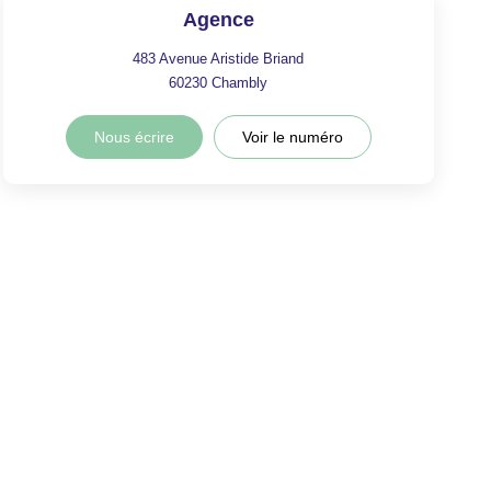
Agence
483 Avenue Aristide Briand
60230
Chambly
Nous écrire
Voir le numéro