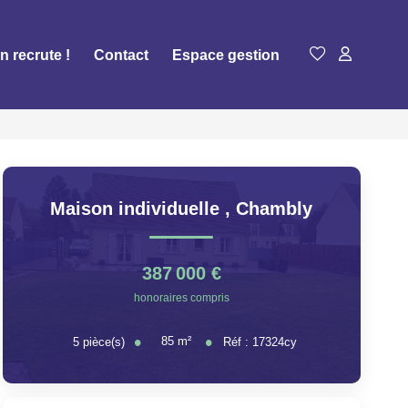
n recrute !
Contact
Espace gestion
Maison individuelle
,
Chambly
387 000 €
honoraires compris
85
m²
5
pièce(s)
Réf :
17324cy