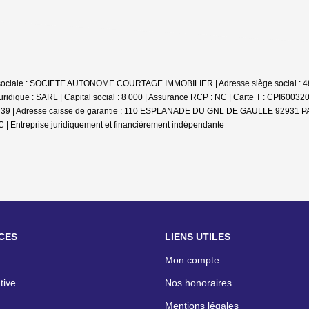
 sociale : SOCIETE AUTONOME COURTAGE IMMOBILIER | Adresse siège social : 483
dique : SARL | Capital social : 8 000 | Assurance RCP : NC |
Carte T : CPI600320
 : 14739 | Adresse caisse de garantie : 110 ESPLANADE DU GNL DE GAULLE 92931 P
C |
Entreprise juridiquement et financièrement indépendante
CES
LIENS UTILES
Mon compte
tive
Nos honoraires
Mentions légales