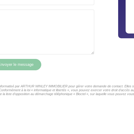
nvoyer le message
er informatisé par ARTHUR WINLEY IMMOBILIER pour gérer votre demande de contact. Elles sont
s Conformément à la loi « informatique et libertés », vous pouvez exercer votre droit d'accè
liste d'opposition au démarchage téléphonique « Bloctel », sur laquelle vous pouvez vous i