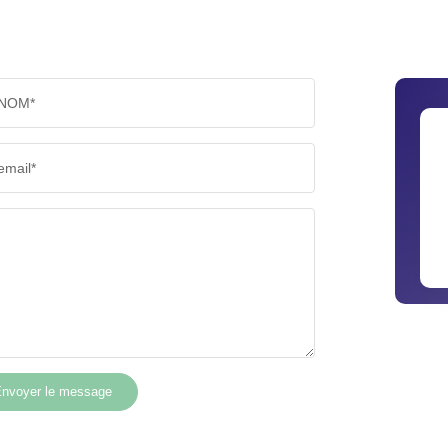
NOM*
email*
nvoyer le message