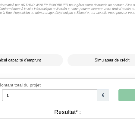
er informatisé par ARTHUR WINLEY IMMOBILIER pour gérer votre demande de contact. Elles sont
s Conformément à la loi « informatique et libertés », vous pouvez exercer votre droit d'accè
liste d'opposition au démarchage téléphonique « Bloctel », sur laquelle vous pouvez vous i
lcul capacité d'emprunt
Simulateur de crédit