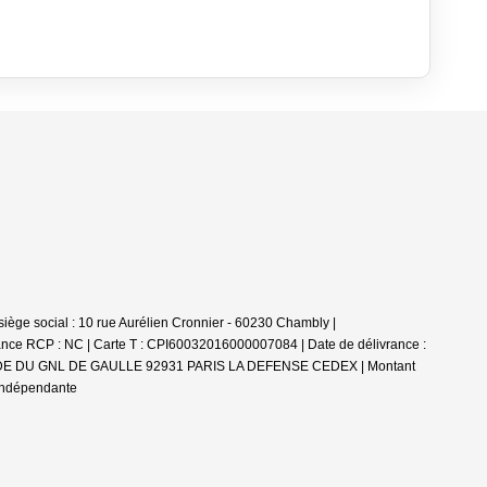
e social : 10 rue Aurélien Cronnier - 60230 Chambly |
ance RCP : NC |
Carte T : CPI60032016000007084 | Date de délivrance :
 ESPLANADE DU GNL DE GAULLE 92931 PARIS LA DEFENSE CEDEX | Montant
 indépendante