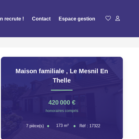
n recrute !
Contact
Espace gestion
Maison familiale
,
Le Mesnil En
Thelle
420 000 €
honoraires compris
173
m²
7
pièce(s)
Réf :
17322