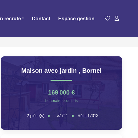
n recrute !
Contact
Espace gestion
Maison avec jardin
,
Bornel
169 000 €
honoraires compris
67
m²
2
pièce(s)
Réf :
17313