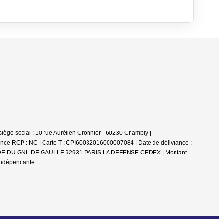
e social : 10 rue Aurélien Cronnier - 60230 Chambly |
ance RCP : NC |
Carte T : CPI60032016000007084 | Date de délivrance :
 ESPLANADE DU GNL DE GAULLE 92931 PARIS LA DEFENSE CEDEX | Montant
 indépendante