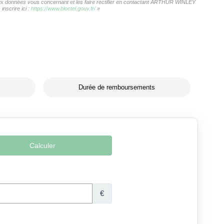
s aux données vous concernant et les faire rectifier en contactant ARTHUR WINLEY
nscrire ici :
https://www.bloctel.gouv.fr/
»
Durée de remboursements