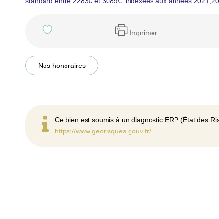
standard entre 2283€ et 3089€. indexées aux années 2021,2
Imprimer
Nos honoraires
Ce bien est soumis à un diagnostic ERP (État des Ris
https://www.georisques.gouv.fr/