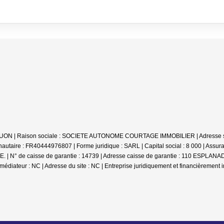
e UON | Raison sociale : SOCIETE AUTONOME COURTAGE IMMOBILIER | Adresse sièg
aire : FR40444976807 | Forme juridique : SARL | Capital social : 8 000 | Assur
 : QBE. | N° de caisse de garantie : 14739 | Adresse caisse de garantie : 110
médiateur : NC | Adresse du site : NC |
Entreprise juridiquement et financièrement