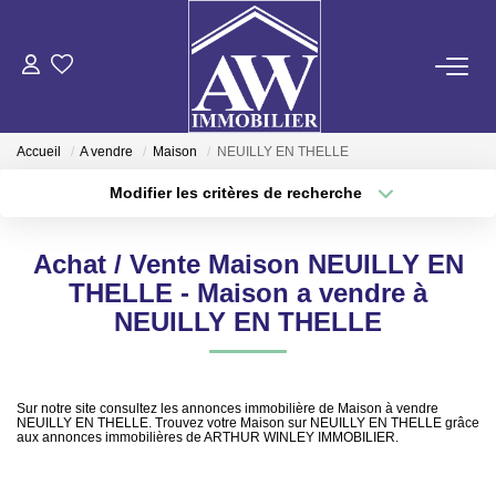
ACHETER
Accueil
A vendre
Maison
NEUILLY EN THELLE
LOUER
Modifier les critères de recherche
Type de transaction
Localisation
Acheter
Localisation
ESTIMER
Achat / Vente Maison NEUILLY EN
Type de bien
Sélectionnez...
Surface min
THELLE - Maison a vendre à
GESTION LOCATIVE
NEUILLY EN THELLE
Plus de critères
Budget max
NOS AGENCES
Créer une alerte
Sur notre site consultez les annonces immobilière de Maison à vendre
NEUILLY EN THELLE. Trouvez votre Maison sur NEUILLY EN THELLE grâce
aux annonces immobilières de ARTHUR WINLEY IMMOBILIER.
ON RECRUTE !