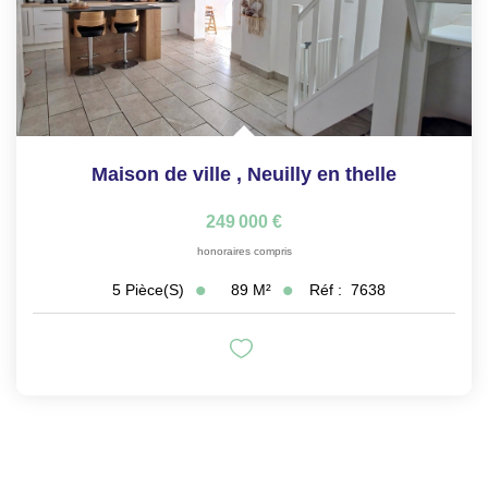
Maison de ville
,
Neuilly en thelle
249 000 €
honoraires compris
89
M²
Réf :
7638
5
Pièce(s)