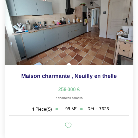
Maison charmante
,
Neuilly en thelle
259 000 €
honoraires compris
99
M²
Réf :
7623
4
Pièce(s)