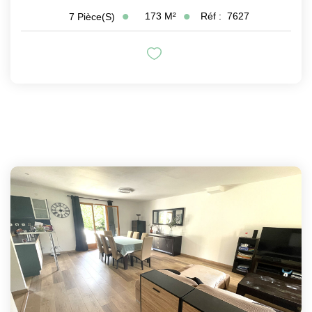
173
M²
Réf :
7627
7
Pièce(s)