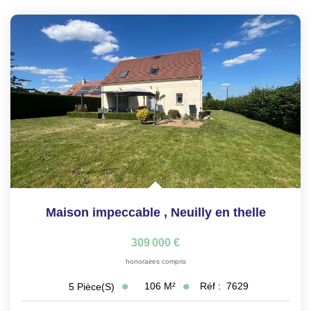
Maison impeccable
,
Neuilly en thelle
309 000 €
honoraires compris
106
M²
Réf :
7629
5
Pièce(s)