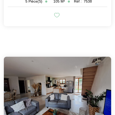
105
M²
Réf :
7538
5
Pièce(s)