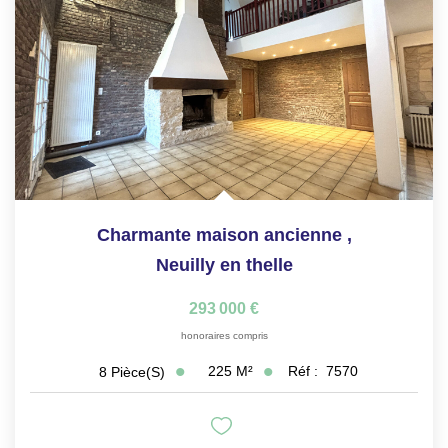
Charmante maison ancienne
,
Neuilly en thelle
293 000 €
honoraires compris
225
M²
Réf :
7570
8
Pièce(s)