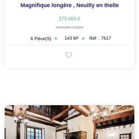
Magnifique longère
,
Neuilly en thelle
275 000 €
honoraires compris
143
M²
Réf :
7617
6
Pièce(s)