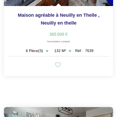
Maison agréable à Neuilly en Thelle
,
Neuilly en thelle
365 000 €
honoraires compris
132
M²
Réf :
7639
6
Pièce(s)