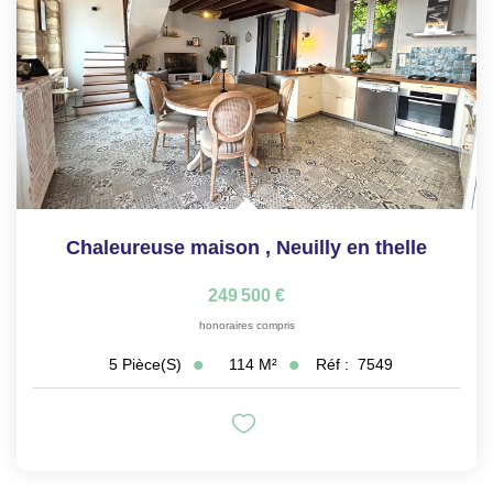
Chaleureuse maison
,
Neuilly en thelle
249 500 €
honoraires compris
114
M²
Réf :
7549
5
Pièce(s)