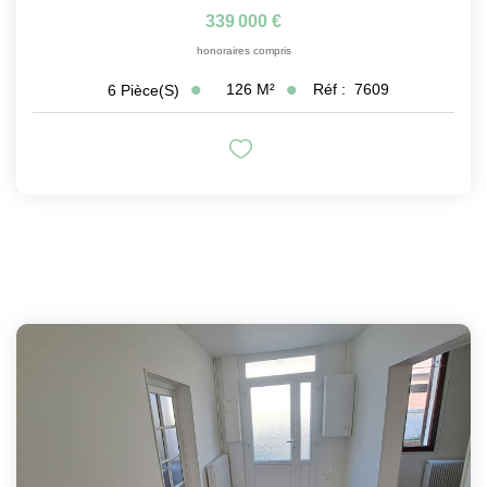
339 000 €
honoraires compris
126
M²
Réf :
7609
6
Pièce(s)