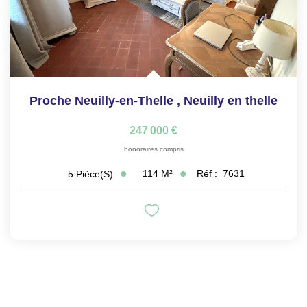
Proche Neuilly-en-Thelle
,
Neuilly en thelle
247 000 €
honoraires compris
114
M²
Réf :
7631
5
Pièce(s)