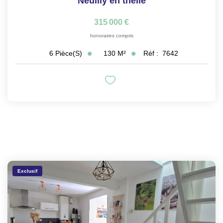
Neuilly en thelle
315 000 €
honoraires compris
130
M²
Réf :
7642
6
Pièce(s)
Exclusif