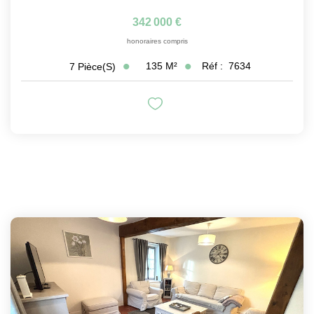
342 000 €
honoraires compris
135
M²
Réf :
7634
7
Pièce(s)