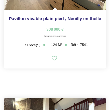
Pavillon vivable plain pied
,
Neuilly en thelle
308 000 €
honoraires compris
124
M²
Réf :
7541
7
Pièce(s)