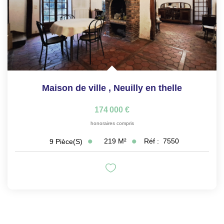
Maison de ville
,
Neuilly en thelle
174 000 €
honoraires compris
219
M²
Réf :
7550
9
Pièce(s)