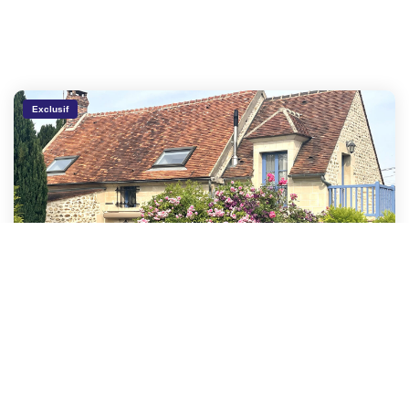
Exclusif
Maison coup de coeur
,
Neuilly en thelle
397 000 €