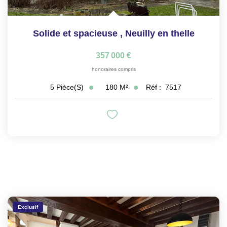
Solide et spacieuse
,
Neuilly en thelle
357 000 €
honoraires compris
180
M²
Réf :
7517
5
Pièce(s)
Exclusif