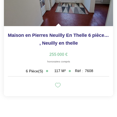
Maison en Pierres Neuilly En Thelle 6 pièce(s)
,
Neuilly en thelle
255 000 €
honoraires compris
117
M²
Réf :
7608
6
Pièce(s)