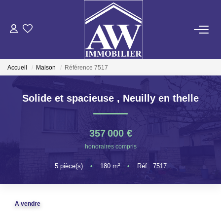
ACHETER
Accueil
Maison
Référence 7517
LOUER
Solide et spacieuse
,
Neuilly en thelle
ESTIMER
357 000 €
GESTION LOCATIVE
honoraires compris
5
pièce(s)
•
180
m²
•
Réf : 7517
NOS AGENCES
ON RECRUTE !
A vendre