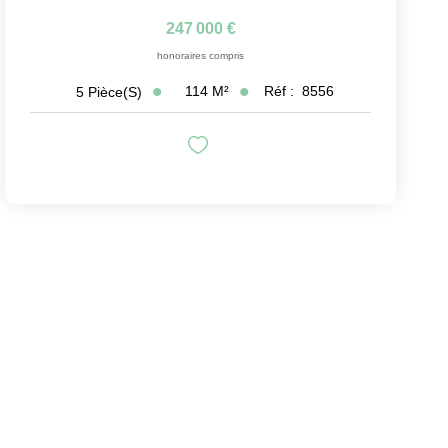
247 000 €
honoraires compris
114
M²
Réf :
8556
5
Pièce(s)