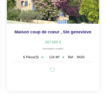
Maison coup de coeur
,
Ste genevieve
397 000 €
honoraires compris
124
M²
Réf :
8420
6
Pièce(s)