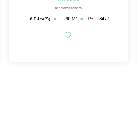
honoraires compris
290
M²
Réf :
8477
8
Pièce(s)