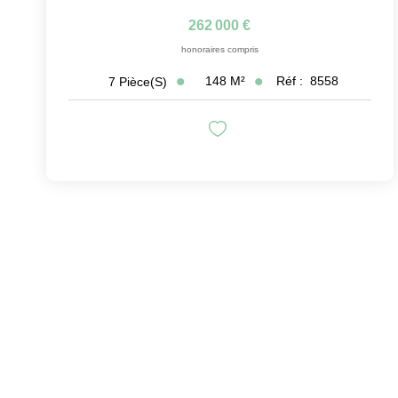
262 000 €
honoraires compris
148
M²
Réf :
8558
7
Pièce(s)