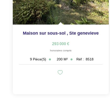
Maison sur sous-sol
,
Ste genevieve
293 000 €
honoraires compris
200
M²
Réf :
8518
9
Pièce(s)