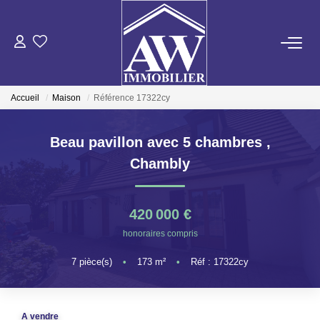
ACHETER
Accueil
Maison
Référence 17322cy
LOUER
Beau pavillon avec 5 chambres
,
ESTIMER
Chambly
GESTION LOCATIVE
420 000 €
honoraires compris
NOS AGENCES
7
pièce(s)
•
173
m²
•
Réf : 17322cy
ON RECRUTE !
A vendre