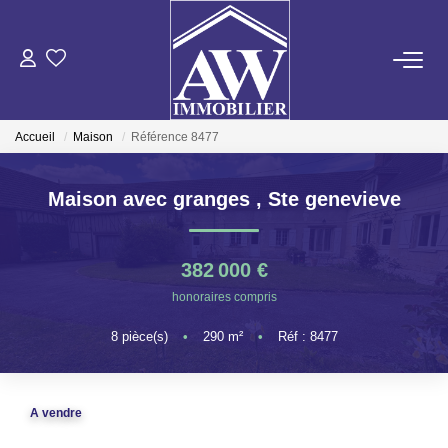
ACHETER
Accueil
Maison
Référence 8477
LOUER
Maison avec granges
,
Ste genevieve
ESTIMER
382 000 €
GESTION LOCATIVE
honoraires compris
8
pièce(s)
•
290
m²
•
Réf : 8477
NOS AGENCES
ON RECRUTE !
A vendre