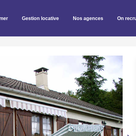
imer
Gestion locative
Nos agences
On recru