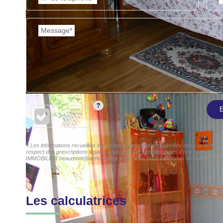
Message*
E
« Les informations recueillies sur ce formulaire sont enregistrées dans un fichi
respect des prescriptions légales applicables et sont destinées à nos conseiller
IMMOBILIER beaumont@arthurwinley.com. Nous vous informons de l'existence de la 
Les calculatrices