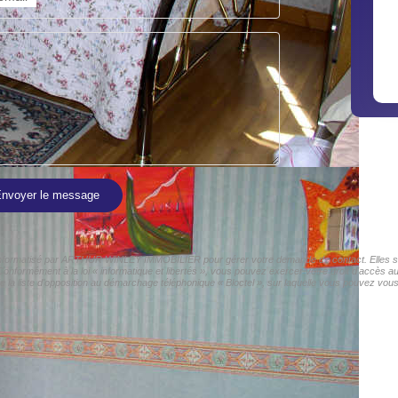
nvoyer le message
er informatisé par ARTHUR WINLEY IMMOBILIER pour gérer votre demande de contact. Elles sont
s Conformément à la loi « informatique et libertés », vous pouvez exercer votre droit d'accè
liste d'opposition au démarchage téléphonique « Bloctel », sur laquelle vous pouvez vous i