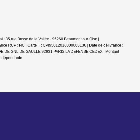
: 35 rue Basse de la Vallée - 95260 Beaumont-sur-Oise |
rance RCP : NC |
Carte T : CPI95012016000005136 | Date de délivrance :
 ESPLANADE DE GNL DE GAULLE 92931 PARIS LA DEFENSE CEDEX | Montant
 indépendante