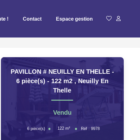
te !
Contact
Espace gestion
PAVILLON # NEUILLY EN THELLE -
6 pièce(s) - 122 m2
,
Neuilly En
Thelle
Vendu
122
m²
6
pièce(s)
Réf :
9978