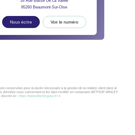
35 Rue Basse De La Vallée
95260
Beaumont-Sur-Oise
Nous écrire
Voir le numéro
 conservées pour la durée nécessaire à la gestion de la relation client dans le
s aux données vous concernant et les faire rectifier en contactant ARTHUR WINLEY
nscrire ici :
https://www.bloctel.gouv.fr/
»