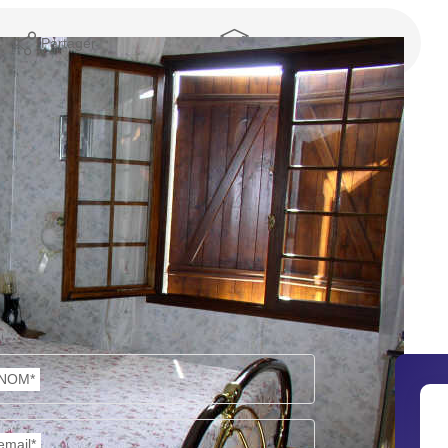
Partager
Calculer mon budget
NOM*
email*