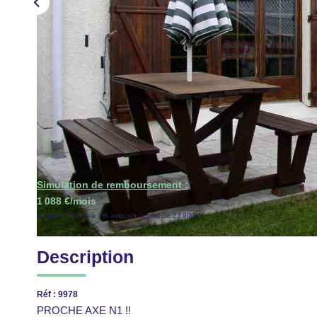
Simulation de remboursement :
1 088 €/mois
pendant 20 ans à 2% avec un apport de 23 900 €
Description
Réf : 9978
PROCHE AXE N1 !!