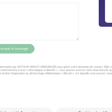
nvoyer le message
er informatisé par ARTHUR WINLEY IMMOBILIER pour gérer votre demande de contact. Elles sont
s Conformément à la loi « informatique et libertés », vous pouvez exercer votre droit d'accè
liste d'opposition au démarchage téléphonique « Bloctel », sur laquelle vous pouvez vous i