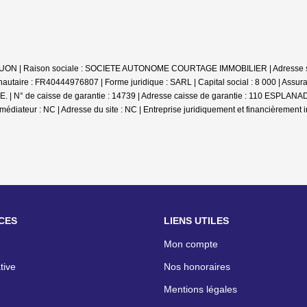
e UON | Raison sociale : SOCIETE AUTONOME COURTAGE IMMOBILIER | Adresse sièg
aire : FR40444976807 | Forme juridique : SARL | Capital social : 8 000 | Assur
 : QBE. | N° de caisse de garantie : 14739 | Adresse caisse de garantie : 110
médiateur : NC | Adresse du site : NC |
Entreprise juridiquement et financièrement
CES
LIENS UTILES
Mon compte
tive
Nos honoraires
Mentions légales