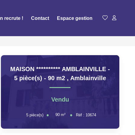
n recrute !
Contact
Espace gestion
MAISON ********** AMBLAINVILLE -
5 pièce(s) - 90 m2
,
Amblainville
Vendu
90
m²
5
pièce(s)
Réf :
10674