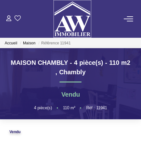
ACHETER
Accueil
Maison
Référence 11941
LOUER
MAISON CHAMBLY - 4 pièce(s) - 110 m2
ESTIMER
,
Chambly
GESTION LOCATIVE
Vendu
NOS AGENCES
4
pièce(s)
•
110
m²
•
Réf : 11941
ON RECRUTE !
Vendu