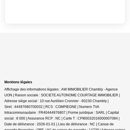
Mentions légales
Affichage des informations légales : AW IMMOBILIER Chambly - Agence
UON | Raison sociale : SOCIETE AUTONOME COURTAGE IMMOBILIER |
Adresse siège social : 10 rue Aurélien Cronnier - 60230 Chambly |
Siret : 44497680700032 | RCS : COMPIEGNE | Numero TVA
Intracommunautaire : FR40444976807 | Forme juridique : SARL | Capital
social : 8 000 | Assurance RCP : NC |
Carte T : CPI60032016000007084 |
Date de délivrance : 2026-01-01 | Lieu de délivrance : NC | Caisse de
garantie financière : QBE. | N° de caisse de garantie : 14739 | Adresse caisse