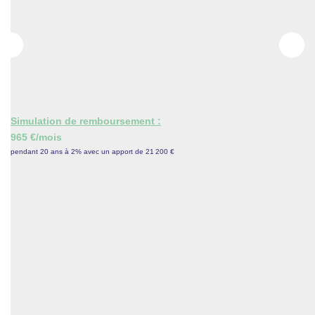
CONTACT
ESPACE GESTION
Simulation de remboursement :
965 €/mois
pendant 20 ans à 2% avec un apport de 21 200 €
Description
Réf : 1376
Proche axe rapide. A saisir. Beau pavillon fonctionnel et
lumineux au calme offrant entrée, cuisine, séjour double
avec cheminée insert, 3 chambres, salle de bains, wc. Sur