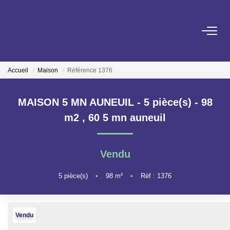
ACHETER
Accueil
Maison
Référence 1376
LOUER
MAISON 5 MN AUNEUIL - 5 pièce(s) - 98
ESTIMER
m2
,
60 5 mn auneuil
GESTION LOCATIVE
Vendu
NOS AGENCES
5
pièce(s)
•
98
m²
•
Réf : 1376
ON RECRUTE !
Vendu