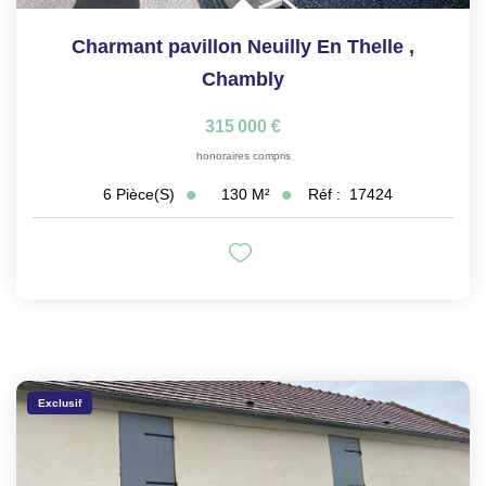
Charmant pavillon Neuilly En Thelle
,
Chambly
315 000 €
honoraires compris
130
M²
Réf :
17424
6
Pièce(s)
Exclusif