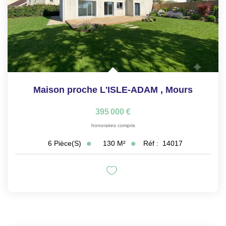
Maison proche L'ISLE-ADAM
,
Mours
395 000 €
honoraires compris
130
M²
Réf :
14017
6
Pièce(s)