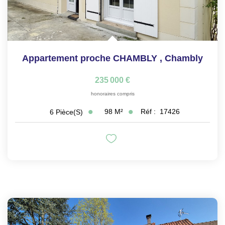
Appartement proche CHAMBLY
,
Chambly
235 000 €
honoraires compris
98
M²
Réf :
17426
6
Pièce(s)