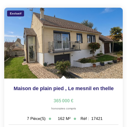
Exclusif
Maison de plain pied
,
Le mesnil en thelle
365 000 €
honoraires compris
162
M²
Réf :
17421
7
Pièce(s)