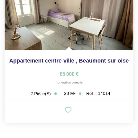
Appartement centre-ville
,
Beaumont sur oise
85 000 €
honoraires compris
28
M²
Réf :
14014
2
Pièce(s)