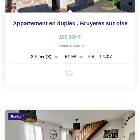
Appartement en duplex
,
Bruyeres sur oise
189 900 €
honoraires compris
61
M²
Réf :
17407
3
Pièce(s)
Exclusif