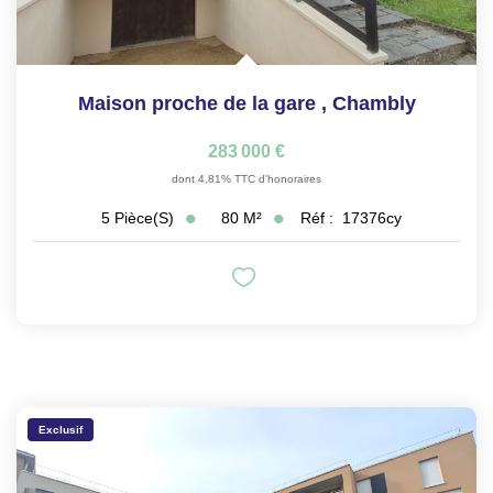
Maison proche de la gare
,
Chambly
283 000 €
dont 4,81% TTC d'honoraires
80
M²
Réf :
17376cy
5
Pièce(s)
Exclusif