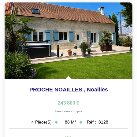
PROCHE NOAILLES
,
Noailles
243 800 €
honoraires compris
88
M²
Réf :
8128
4
Pièce(s)