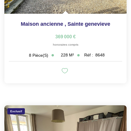
Maison ancienne
,
Sainte genevieve
369 000 €
honoraires compris
228
M²
Réf :
8648
8
Pièce(s)
Exclusif