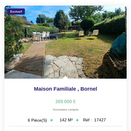
Exclusif
Maison Familiale
,
Bornel
389 000 €
honoraires compris
142
M²
Réf :
17427
6
Pièce(s)