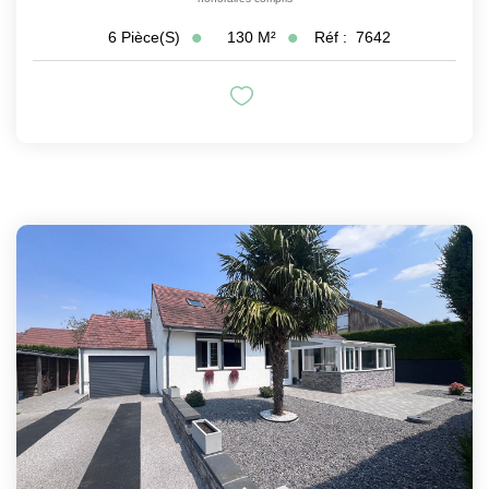
130
M²
Réf :
7642
6
Pièce(s)