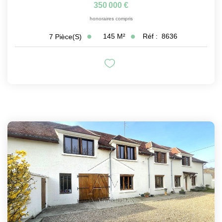
350 000 €
honoraires compris
145
M²
Réf :
8636
7
Pièce(s)