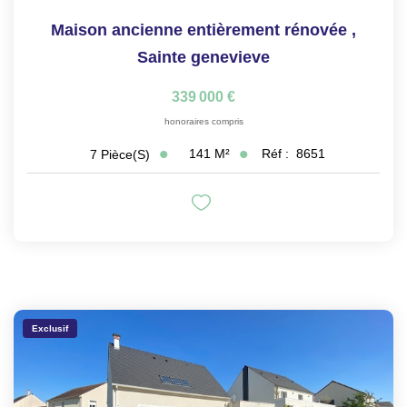
Maison ancienne entièrement rénovée
,
Sainte genevieve
339 000 €
honoraires compris
141
M²
Réf :
8651
7
Pièce(s)
Exclusif