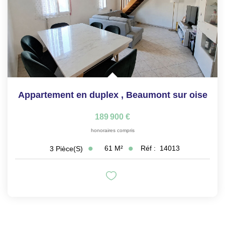
Appartement en duplex
,
Beaumont sur oise
189 900 €
honoraires compris
61
M²
Réf :
14013
3
Pièce(s)