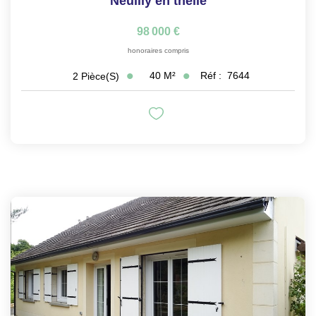
Neuilly en thelle
98 000 €
honoraires compris
40
M²
Réf :
7644
2
Pièce(s)