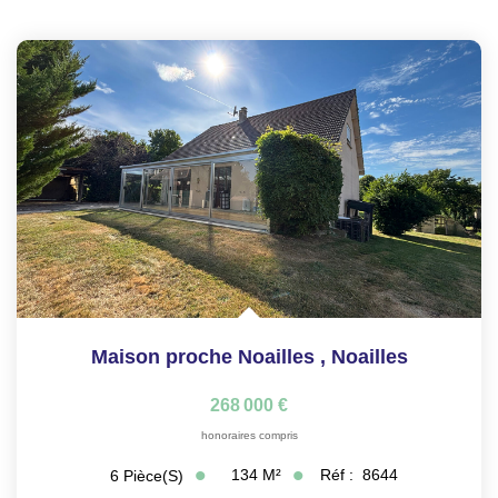
Maison proche Noailles
,
Noailles
268 000 €
honoraires compris
134
M²
Réf :
8644
6
Pièce(s)