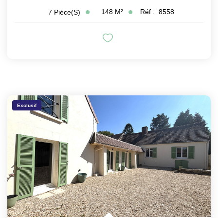
148
M²
Réf :
8558
7
Pièce(s)
Exclusif