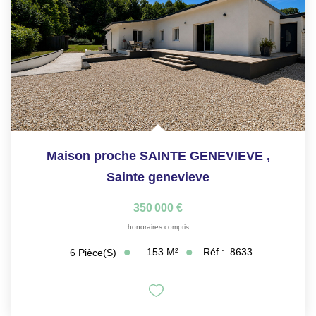
CONTACT
ESPACE GESTION
Maison proche SAINTE GENEVIEVE
,
Sainte genevieve
350 000 €
honoraires compris
153
M²
Réf :
8633
6
Pièce(s)