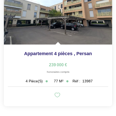
Appartement 4 pièces
,
Persan
239 000 €
honoraires compris
77
M²
Réf :
13987
4
Pièce(s)