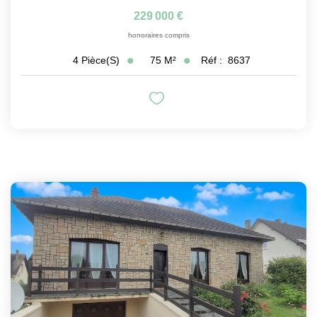
229 000 €
honoraires compris
75
M²
Réf :
8637
4
Pièce(s)