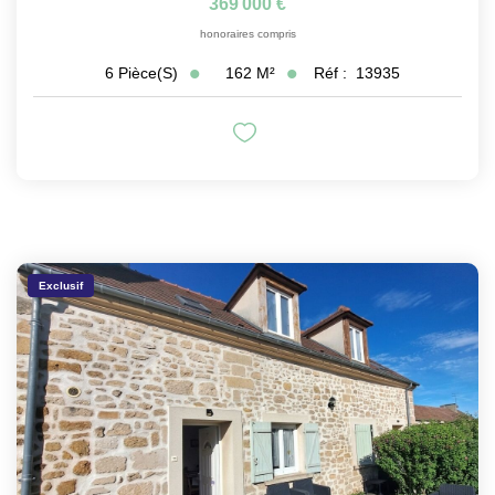
369 000 €
honoraires compris
162
M²
Réf :
13935
6
Pièce(s)
Exclusif