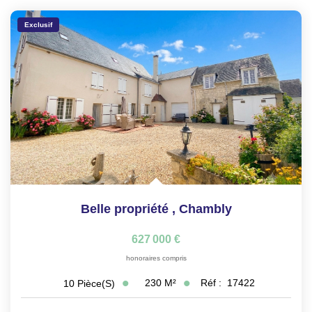
Exclusif
Belle propriété
,
Chambly
627 000 €
honoraires compris
230
M²
Réf :
17422
10
Pièce(s)