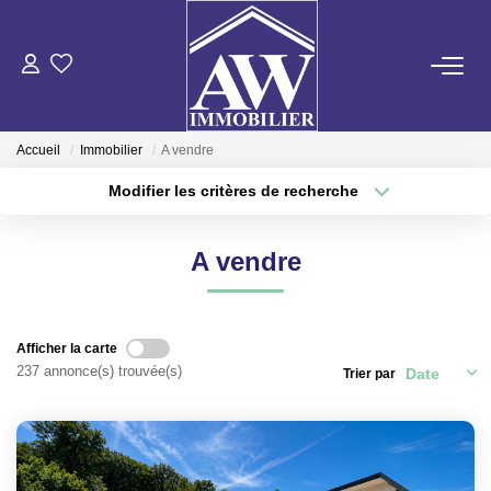
ACHETER
Accueil
Immobilier
A vendre
LOUER
Modifier les critères de recherche
Type de transaction
Localisation
Acheter
Localisation
ESTIMER
A vendre
Type de bien
Sélectionnez...
Surface min
GESTION LOCATIVE
Plus de critères
Budget max
Afficher la carte
NOS AGENCES
237 annonce(s) trouvée(s)
Trier par
Créer une alerte
ON RECRUTE !