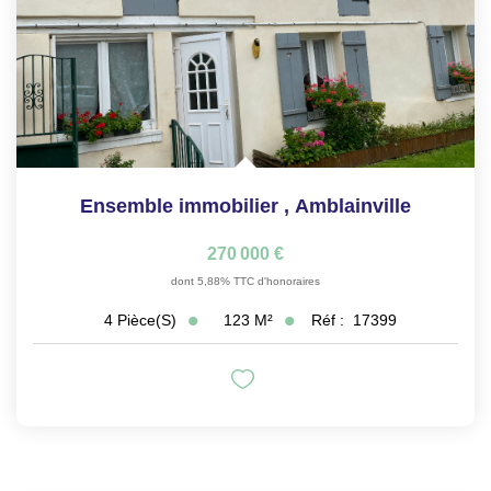
Ensemble immobilier
,
Amblainville
270 000 €
dont 5,88% TTC d'honoraires
123
M²
Réf :
17399
4
Pièce(s)