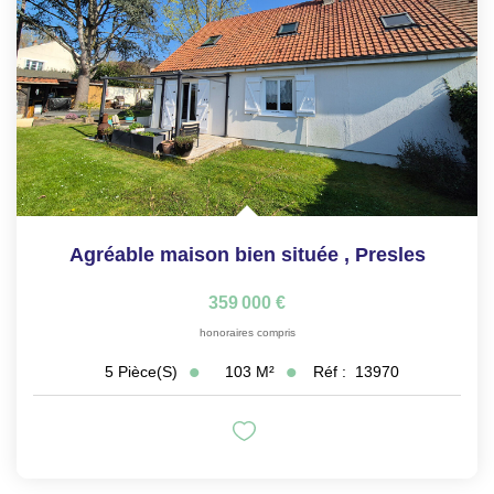
Agréable maison bien située
,
Presles
359 000 €
honoraires compris
103
M²
Réf :
13970
5
Pièce(s)