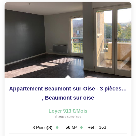
Appartement Beaumont-sur-Oise - 3 pièces - 57.4 m2
,
Beaumont sur oise
Loyer 913 €/mois
charges comprises
58
M²
Réf :
363
3
Pièce(s)