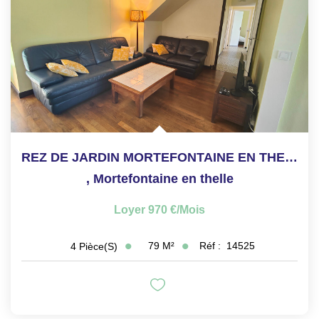
CONTACT
ESPACE GESTION
REZ DE JARDIN MORTEFONTAINE EN THELLE - 4 pièce(s) - 79.31...
,
Mortefontaine en thelle
Loyer 970 €/mois
79
M²
Réf :
14525
4
Pièce(s)