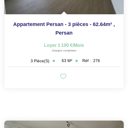
Appartement Persan - 3 pièces - 62.64m²
,
Persan
Loyer 1 100 €/mois
charges comprises
63
M²
Réf :
276
3
Pièce(s)