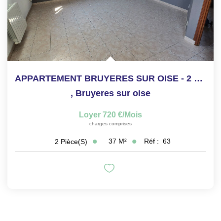
APPARTEMENT BRUYERES SUR OISE - 2 PIECES - 37.36m²
,
Bruyeres sur oise
Loyer 720 €/mois
charges comprises
37
M²
Réf :
63
2
Pièce(s)