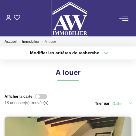
ACHETER
Accueil
Immobilier
A louer
LOUER
Modifier les critères de recherche
Type de transaction
Localisation
Louer
Localisation
ESTIMER
A louer
Type de bien
Sélectionnez...
Surface min
GESTION LOCATIVE
Plus de critères
Budget max
Afficher la carte
NOS AGENCES
18 annonce(s) trouvée(s)
Trier par
Créer une alerte
ON RECRUTE !