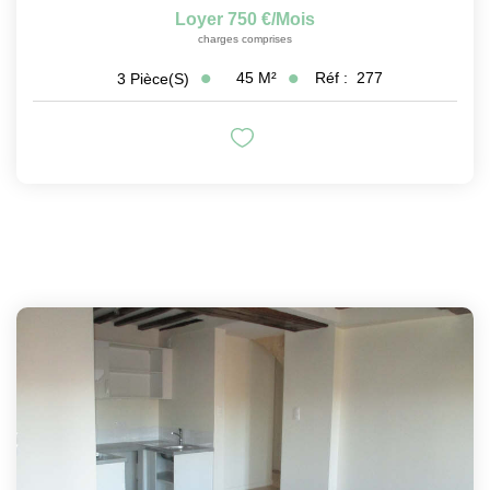
Loyer 750 €/mois
charges comprises
45
M²
Réf :
277
3
Pièce(s)