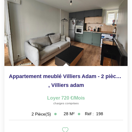
Appartement meublé Villiers Adam - 2 pièces - 27.50m²
,
Villiers adam
Loyer 720 €/mois
charges comprises
28
M²
Réf :
198
2
Pièce(s)