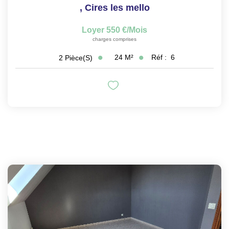
,
Cires les mello
Loyer 550 €/mois
charges comprises
24
M²
Réf :
6
2
Pièce(s)