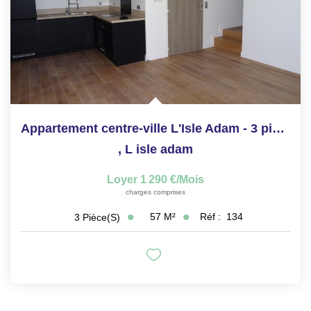
Appartement centre-ville L'Isle Adam - 3 pièces - 56.69m²
,
L isle adam
Loyer 1 290 €/mois
charges comprises
57
M²
Réf :
134
3
Pièce(s)