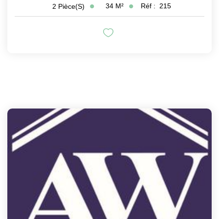
34
M²
Réf :
215
2
Pièce(s)