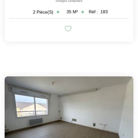
charges comprises
35
M²
Réf :
183
2
Pièce(s)