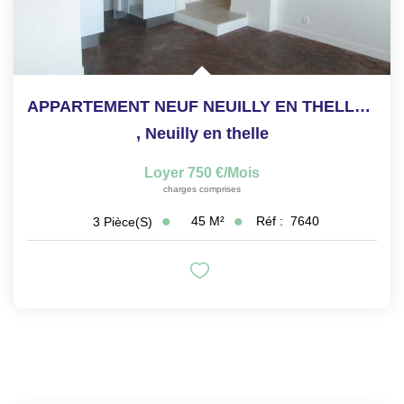
APPARTEMENT NEUF NEUILLY EN THELLE - 3 pièce(s) - 44.5 m2
,
Neuilly en thelle
Loyer 750 €/mois
charges comprises
45
M²
Réf :
7640
3
Pièce(s)